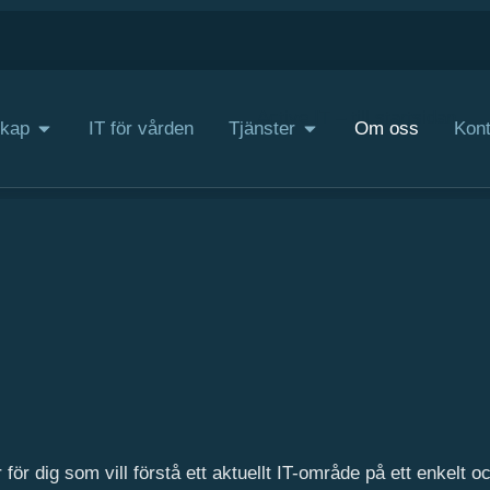
kap
IT för vården
Tjänster
Om oss
Kont
r dig som vill förstå ett aktuellt IT-område på ett enkelt oc