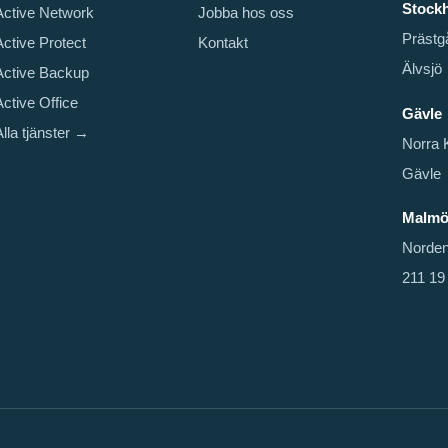
Stock
Active Network
Jobba hos oss
Prästg
Active Protect
Kontakt
Älvsjö
Active Backup
Active Office
Gävle
Alla tjänster →
Norra 
Gävle
Malm
Norden
211 19