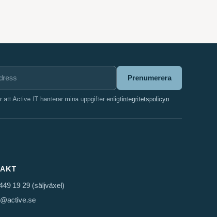
Prenumerera
att Active IT hanterar mina uppgifter enligt
integritetspolicyn
.
AKT
449 19 29 (säljväxel)
o@active.se