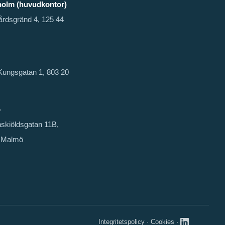
holm (huvudkontor)
årdsgränd 4, 125 44
Kungsgatan 1, 803 20
ö
skiöldsgatan 11B,
 Malmö
Integritetspolicy
·
Cookies
·