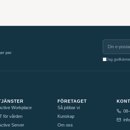
ger per
Jag godkänner 
TJÄNSTER
FÖRETAGET
KONT
Active Workplace
Så jobbar vi
08-
IT för vården
Kunskap
inf
Active Server
Om oss